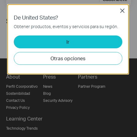
Close
De United States?
Síguenos
Obtener productos, eventos y servicios para su región.
Ir
Otras opciones
About
Press
Partners
Perfil Coorporativo
News
Partner Program
Sostenibilidad
Blog
Contact Us
Security Advisory
Privacy Policy
Learning Center
Technology Trends