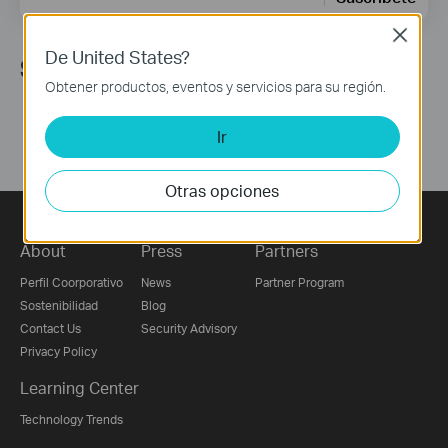
Close
De United States?
Síguenos
Obtener productos, eventos y servicios para su región.
Ir
Otras opciones
About
Press
Partners
Perfil Coorporativo
News
Partner Program
Sostenibilidad
Blog
Contact Us
Security Advisory
Privacy Policy
Learning Center
Technology Trends