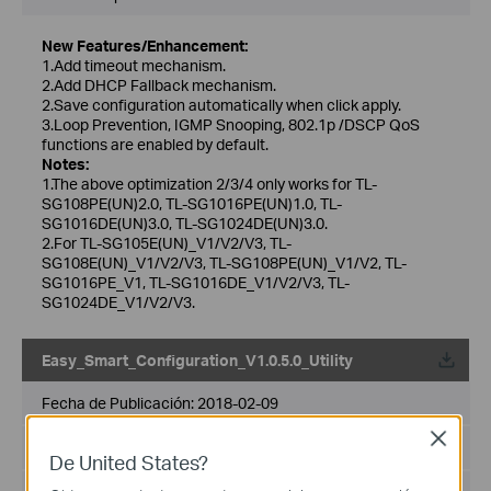
New Features/Enhancement:
1.Add timeout mechanism.
2.Add DHCP Fallback mechanism.
2.Save configuration automatically when click apply.
3.Loop Prevention, IGMP Snooping, 802.1p /DSCP QoS
functions are enabled by default.
Notes:
1.The above optimization 2/3/4 only works for TL-
SG108PE(UN)2.0, TL-SG1016PE(UN)1.0, TL-
SG1016DE(UN)3.0, TL-SG1024DE(UN)3.0.
2.For TL-SG105E(UN)_V1/V2/V3, TL-
SG108E(UN)_V1/V2/V3, TL-SG108PE(UN)_V1/V2, TL-
SG1016PE_V1, TL-SG1016DE_V1/V2/V3, TL-
SG1024DE_V1/V2/V3.
Easy_Smart_Configuration_V1.0.5.0_Utility
Fecha de Publicación:
2018-02-09
Close
Idioma:
Inglés
De United States?