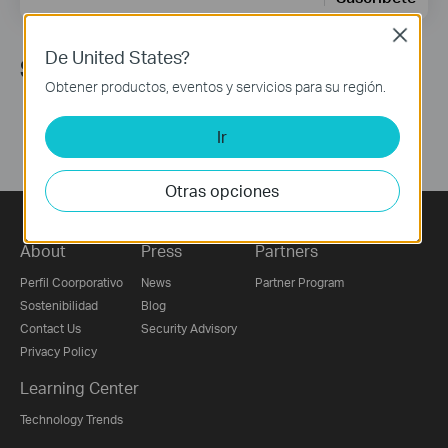
Close
De United States?
Síguenos
Obtener productos, eventos y servicios para su región.
Ir
Otras opciones
About
Press
Partners
Perfil Coorporativo
News
Partner Program
Sostenibilidad
Blog
Contact Us
Security Advisory
Privacy Policy
Learning Center
Technology Trends