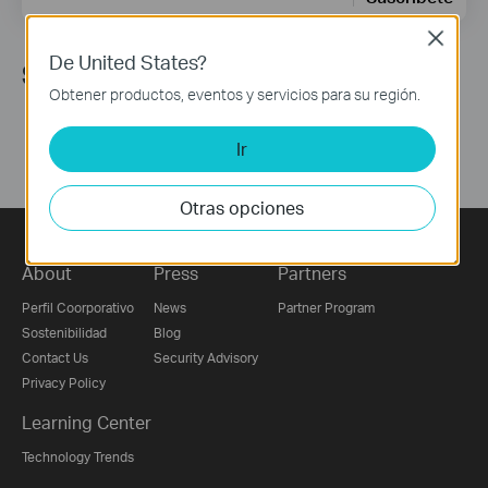
Close
De United States?
Síguenos
Obtener productos, eventos y servicios para su región.
Ir
Otras opciones
About
Press
Partners
Perfil Coorporativo
News
Partner Program
Sostenibilidad
Blog
Contact Us
Security Advisory
Privacy Policy
Learning Center
Technology Trends