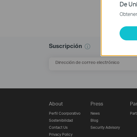
De Uni
Obtener 
Suscripción
Dirección de correo electrónico
About
Press
Pa
Perfil Coorporativo
News
Par
Sostenibilidad
Blog
Contact Us
Security Advisory
Privacy Policy