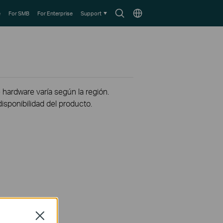
Search
Choose
e
For SMB
For Enterprise
Support
icon
location
 hardware varía según la región.
disponibilidad del producto.
Close