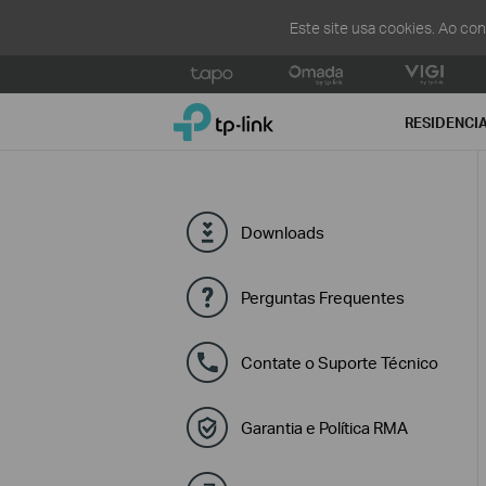
Este site usa cookies. Ao co
Click
to
TP-Link, Reliably Smart
skip
RESIDENCI
the
navigation
bar
Downloads
Perguntas Frequentes
Contate o Suporte Técnico
Garantia e Política RMA