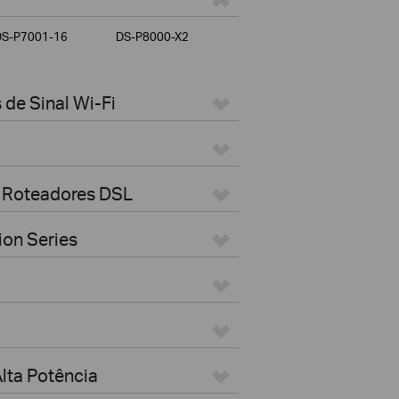
DS-P7001-16
DS-P8000-X2
de Sinal Wi-Fi
 Roteadores DSL
ion Series
lta Potência