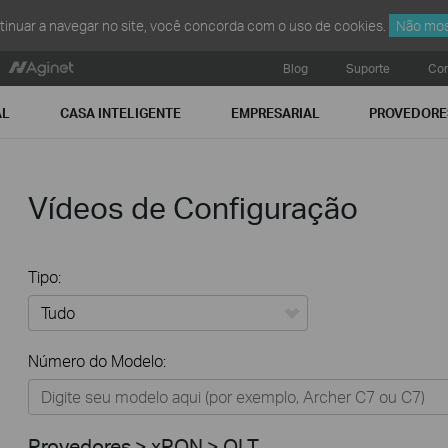
ntinuar a navegar no site, você concorda com o uso de cookies.
Não mos
Blog
Suporte
Con
AL
CASA INTELIGENTE
EMPRESARIAL
PROVEDORE
Vídeos de Configuração
Tipo:
Tudo
Número do Modelo:
Residencial
Casa Inteligente
Provedores > xPON > OLT