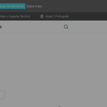
trar novamente
Saiba mais
.
tate o Suporte Técnico
Brasil / Português
Search
S