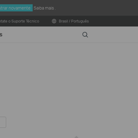
trar novamente
Saiba mais
.
tate o Suporte Técnico
Brasil / Português
Search
S