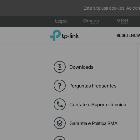
Este site usa cookies. Ao co
Click
to
TP-Link, Reliably Smart
skip
RESIDENCI
the
navigation
bar
Downloads
Perguntas Frequentes
Contate o Suporte Técnico
Garantia e Política RMA