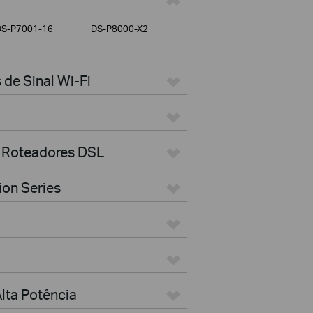
DS-P7001-16
DS-P8000-X2
de Sinal Wi-Fi
 Roteadores DSL
ion Series
lta Potência