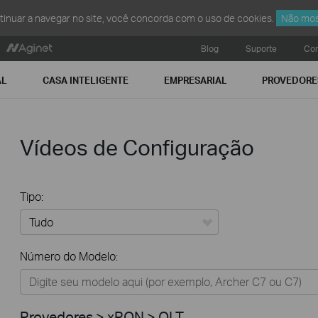
ntinuar a navegar no site, você concorda com o uso de cookies.
Não mos
Blog
Suporte
Con
AL
CASA INTELIGENTE
EMPRESARIAL
PROVEDORE
Vídeos de Configuração
Tipo:
Tudo
Número do Modelo:
Residencial
Casa Inteligente
Provedores > xPON > OLT