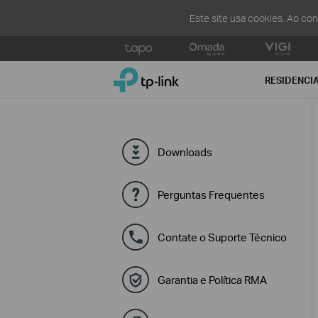
Este site usa cookies. Ao co
Click
to
TP-Link, Reliably Smart
skip
RESIDENCI
the
navigation
bar
Downloads
Perguntas Frequentes
Contate o Suporte Técnico
Garantia e Política RMA