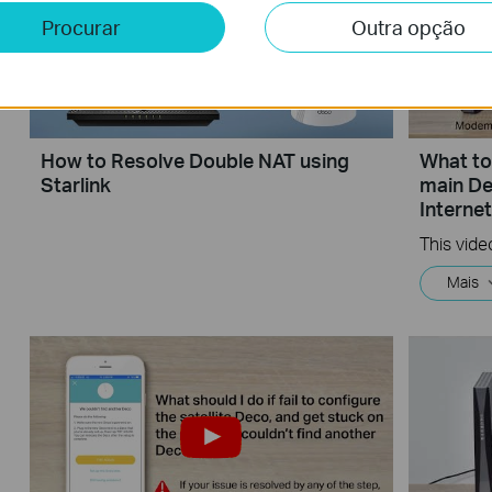
Procurar
Outra opção
How to Resolve Double NAT using
What to 
Starlink
main De
Interne
Mais