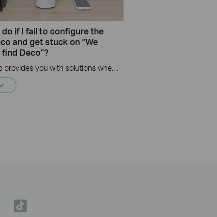
do if I fail to configure the
co and get stuck on “We
t find Deco”?
This video provides you with solutions when you fail to configure the main Deco and get stuck on the step ” We couldn’t find Deco”.