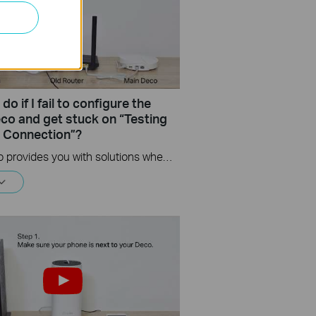
do if I fail to configure the
co and get stuck on “Testing
t Connection”?
This video provides you with solutions when you fail to configure the main Deco and get stuck on the step ” Testing Internet Connection”.