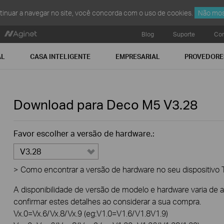
ntinuar a navegar no site, você concorda com o uso de cookies.
Não mos
Blog
Suporte
Con
AL
CASA INTELIGENTE
EMPRESARIAL
PROVEDORE
Download para
Deco M5
V3.28
Favor escolher a versão de hardware.:
V3.28
>
Como encontrar a versão de hardware no seu dispositivo 
A disponibilidade de versão de modelo e hardware varia de
confirmar estes detalhes ao considerar a sua compra.
Vx.0=Vx.6/Vx.8/Vx.9 (eg:V1.0=V1.6/V1.8V1.9)