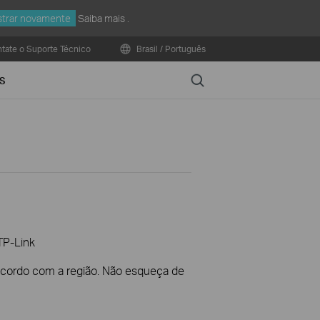
trar novamente
Saiba mais
.
tate o Suporte Técnico
Brasil / Português
Search
S
TP-Link
 acordo com a região. Não esqueça de