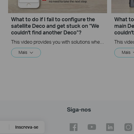
What to do if I fail to configure the
What to 
satellite Deco and get stuck on “We
main De
couldn't find another Deco”?
couldn'
This video provides you with solutions when you fail to configure the slave Deco and get stuck on the step ” We couldn't find another Deco”.
Mais
Mais
Siga-nos
Inscreva-se