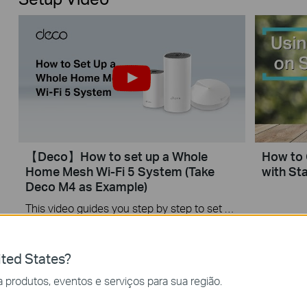
【Deco】How to set up a Whole
How to 
Home Mesh Wi-Fi 5 System (Take
with Sta
Deco M4 as Example)
This video guides you step by step to set up a Whole Home Mesh Wi-Fi 5 System using Deco M4 as an example. The images may differ from actual products.
Mais
ted States?
 produtos, eventos e serviços para sua região.