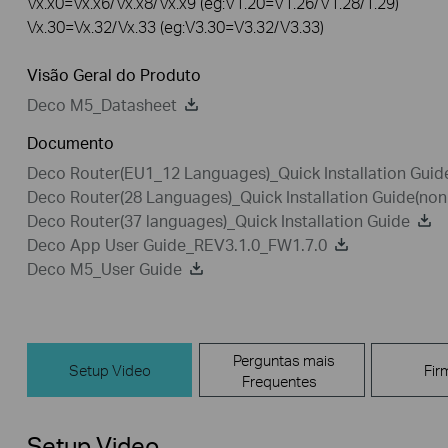
Vx.x0=Vx.x6/Vx.x8/Vx.x9 (eg:V1.20=V1.26/V1.28/1.29)
Vx.30=Vx.32/Vx.33 (eg:V3.30=V3.32/V3.33)
Visão Geral do Produto
Deco M5_Datasheet
Documento
Deco Router(EU1_12 Languages)_Quick Installation Gui
Deco Router(28 Languages)_Quick Installation Guide(n
Deco Router(37 languages)_Quick Installation Guide
Deco App User Guide_REV3.1.0_FW1.7.0
Deco M5_User Guide
Perguntas mais
Setup Video
Fir
Frequentes
Setup Video