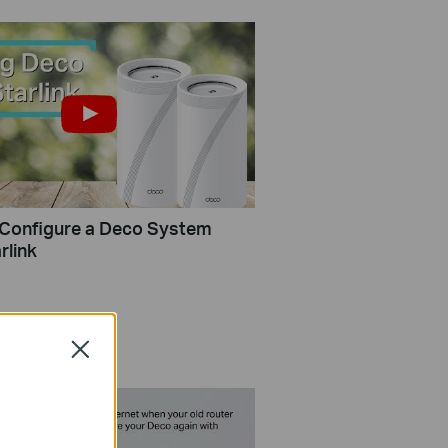
Configure a Deco System
rlink
Close