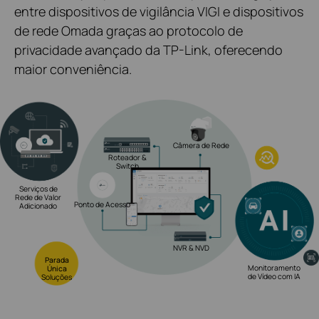
entre dispositivos de vigilância VIGI e dispositivos
de rede Omada graças ao protocolo de
privacidade avançado da TP-Link, oferecendo
maior conveniência.
Câmera de Rede
Roteador &
Switch
Serviços de
Rede de Valor
Ponto de Acesso
Adicionado
NVR & NVD
Parada
Monitoramento
Única
de Vídeo com IA
Soluções