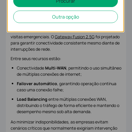
Procurar
Mantém a conectividade empresarial confiável e sem
Outra opção
interrupções
Uma conectividade confiável reduz a necessidade de
visitas emergenciais. O
Gateway Fusion 2.5G
foi projetado
para garantir conectividade consistente mesmo diante de
interrupções de rede.
Entre seus recursos estão:
Conectividade
Multi-WAN
, permitindo o uso simultâneo
de múltiplas conexões de internet;
Failover automático
, garantindo operação contínua
caso uma conexão falhe;
Load Balancing
entre múltiplas conexões WAN,
distribuindo o tráfego de forma eficiente e mantendo o
desempenho mesmo sob alta demanda.
Ao minimizar indisponibilidades, as empresas evitam
cenários críticos que normalmente exigiriam intervenção