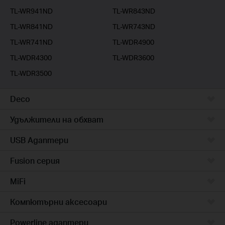
TL-WR941ND
TL-WR843ND
TL-WR841ND
TL-WR743ND
TL-WR741ND
TL-WDR4900
TL-WDR4300
TL-WDR3600
TL-WDR3500
Deco
Удължители на обхват
USB Адаптери
Fusion серия
MiFi
Компютърни аксесоари
Powerline адаптери