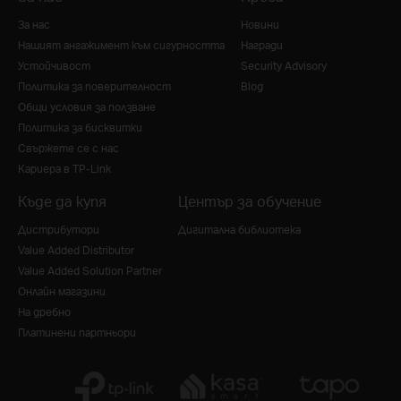
За нас
Новини
Нашият ангажимент към сигурността
Награди
Устойчивост
Security Advisory
Политика за поверителност
Blog
Общи условия за ползване
Политика за бисквитки
Свържете се с нас
Кариера в TP-Link
Къде да купя
Център за обучение
Дистрибутори
Дигитална библиотека
Value Added Distributor
Value Added Solution Partner
Онлайн магазини
На дребно
Платинени партньори