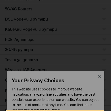
5G/4G Routers
DSL модеми и рутери
Кабелни модеми и рутери
PCIe Адаптери
3G/4G рутери
Точки за достъп
Wireless USB Adapters
Close
Your Privacy Choices
Cloud камери
This website uses cookies to improve website
Интелигентни контакти
navigation, analyze online activities and have the best
possible user experience on our website. You can object
Интелигентно осветление
to the use of cookies at any time. You can find more
Прахосмукачки роботи
information in our
privacy policy
.