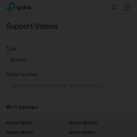
Click
Search
Menu
TP-Link, Reliably Smart
to
skip
the
Support Videos
navigation
bar
Type:
Всички
Model Number:
РЕШЕНИЯ ЗА ДОМА
Умен ДОМ
Бизнес решения
Wi-Fi рутери
ДОСТАВЧИЦИ НА УСЛУГИ
Archer BE805
Archer BE3600
Archer BE900
Archer BE805