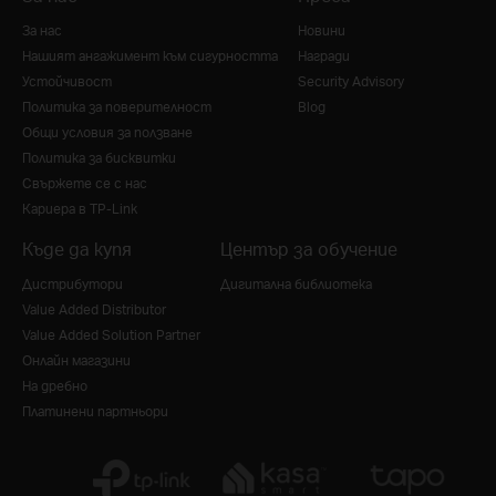
За нас
Новини
Нашият ангажимент към сигурността
Награди
Устойчивост
Security Advisory
Политика за поверителност
Blog
Общи условия за ползване
Политика за бисквитки
Свържете се с нас
Кариера в TP-Link
Къде да купя
Център за обучение
Дистрибутори
Дигитална библиотека
Value Added Distributor
Value Added Solution Partner
Онлайн магазини
На дребно
Платинени партньори