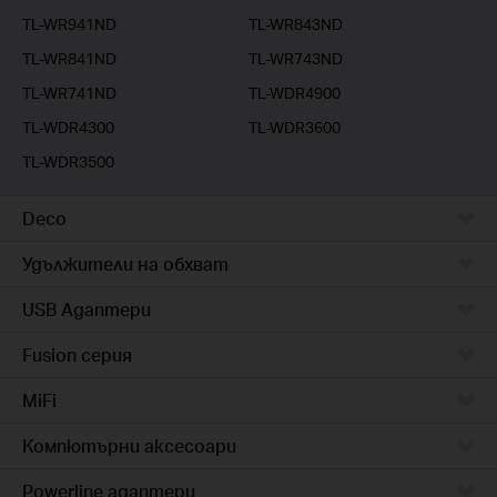
TL-WR941ND
TL-WR843ND
TL-WR841ND
TL-WR743ND
TL-WR741ND
TL-WDR4900
TL-WDR4300
TL-WDR3600
TL-WDR3500
Deco
Удължители на обхват
USB Адаптери
Fusion серия
MiFi
Компютърни аксесоари
Powerline адаптери