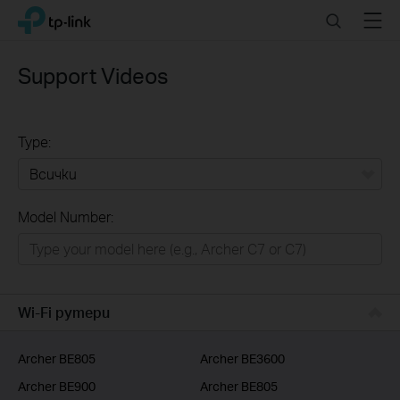
Click
Search
Menu
TP-Link, Reliably Smart
to
skip
the
Support Videos
navigation
bar
Type:
Всички
Model Number:
РЕШЕНИЯ ЗА ДОМА
Умен ДОМ
Бизнес решения
Wi-Fi рутери
ДОСТАВЧИЦИ НА УСЛУГИ
Archer BE805
Archer BE3600
Archer BE900
Archer BE805