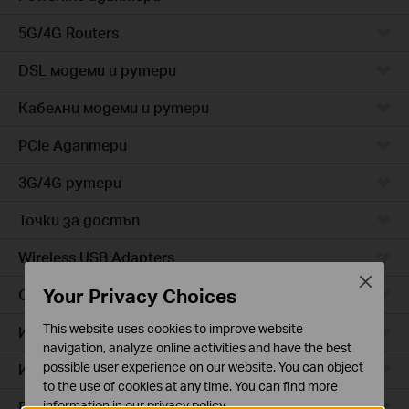
5G/4G Routers
DSL модеми и рутери
Кабелни модеми и рутери
PCIe Адаптери
3G/4G рутери
Точки за достъп
Wireless USB Adapters
Close
Your Privacy Choices
Cloud камери
This website uses cookies to improve website
Интелигентни контакти
navigation, analyze online activities and have the best
possible user experience on our website. You can object
Интелигентно осветление
to the use of cookies at any time. You can find more
Прахосмукачки роботи
information in our
privacy policy
.