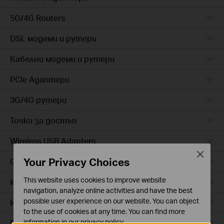
5G/4G Routers
DSL модеми и рутери
Кабелни модеми и рутери
PCIe Адаптери
3G/4G рутери
Точки за достъп
Wireless USB Adapters
Close
Your Privacy Choices
Cloud камери
This website uses cookies to improve website
Интелигентни контакти
navigation, analyze online activities and have the best
possible user experience on our website. You can object
Интелигентно осветление
to the use of cookies at any time. You can find more
Прахосмукачки роботи
information in our
privacy policy
.