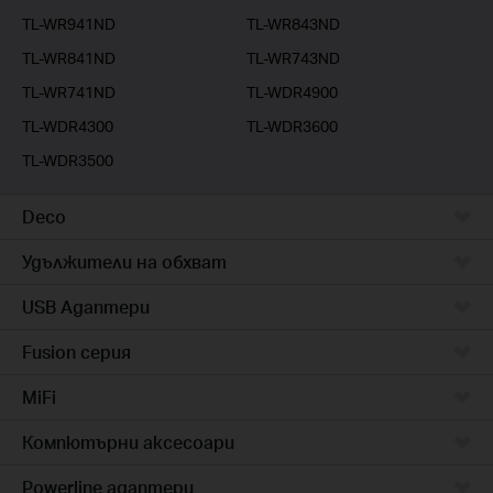
TL-WR941ND
TL-WR843ND
TL-WR841ND
TL-WR743ND
TL-WR741ND
TL-WDR4900
TL-WDR4300
TL-WDR3600
TL-WDR3500
Deco
Удължители на обхват
USB Адаптери
Fusion серия
MiFi
Компютърни аксесоари
Powerline адаптери