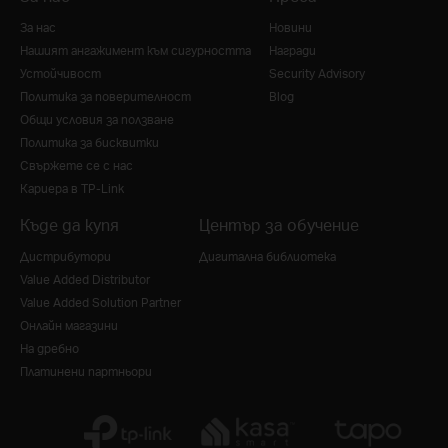
За нас
Новини
Нашият ангажимент към сигурността
Награди
Устойчивост
Security Advisory
Политика за поверителност
Blog
Общи условия за ползване
Политика за бисквитки
Свържете се с нас
Кариера в TP-Link
Къде да купя
Център за обучение
Дистрибутори
Дигитална библиотека
Value Added Distributor
Value Added Solution Partner
Онлайн магазини
На дребно
Платинени партньори