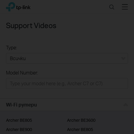
Click
Search
Menu
TP-Link, Reliably Smart
to
skip
the
Support Videos
navigation
bar
Type:
Всички
Model Number:
РЕШЕНИЯ ЗА ДОМА
Умен ДОМ
Бизнес решения
Wi-Fi рутери
ДОСТАВЧИЦИ НА УСЛУГИ
Archer BE805
Archer BE3600
Archer BE900
Archer BE805