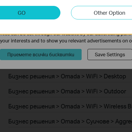
Умен ДОМ > Интелигентен хъб
keting Cookies
GO
Other Option
Robot Vacuum Accessories
nable us to analyze your activities on our website in order t
ality of our website.
Умен ДОМ > Интелигентни звънци
ies can be set through our website by our advertising partn
f your interests and to show you relevant advertisements on 
Бизнес решения > Omada > WiFi > Ceiling Mo
Приемете всички бисквитки
Save Settings
Бизнес решения > Omada > WiFi > Wall Plate
Бизнес решения > Omada > WiFi > Desktop
Бизнес решения > Omada > WiFi > Outdoor
Бизнес решения > Omada > WiFi > Wireless B
Бизнес решения > Omada > Суичове > Aggre