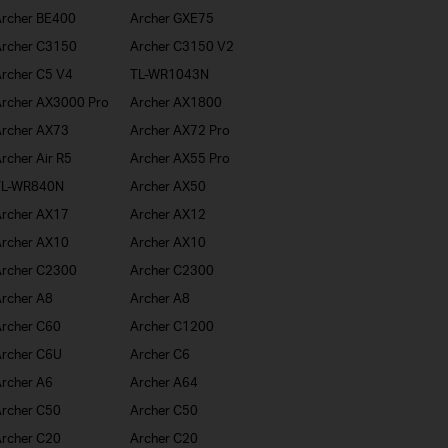
rcher BE400
Archer GXE75
rcher C3150
Archer C3150 V2
rcher C5 V4
TL-WR1043N
rcher AX3000 Pro
Archer AX1800
rcher AX73
Archer AX72 Pro
rcher Air R5
Archer AX55 Pro
TL-WR840N
Archer AX50
rcher AX17
Archer AX12
rcher AX10
Archer AX10
rcher C2300
Archer C2300
rcher A8
Archer A8
rcher C60
Archer C1200
rcher C6U
Archer C6
rcher A6
Archer A64
rcher C50
Archer C50
rcher C20
Archer C20