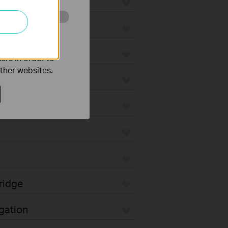
o improve and
ers in order to
other websites.
unt
ridge
gation