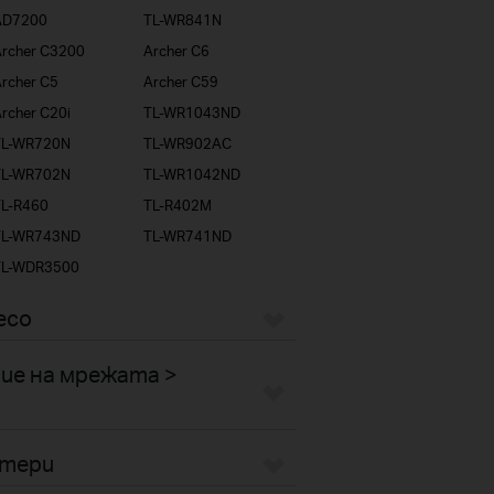
AD7200
TL-WR841N
rcher C3200
Archer C6
rcher C5
Archer C59
rcher C20i
TL-WR1043ND
TL-WR720N
TL-WR902AC
TL-WR702N
TL-WR1042ND
TL-R460
TL-R402M
TL-WR743ND
TL-WR741ND
TL-WDR3500
eco
ие на мрежата >
птери