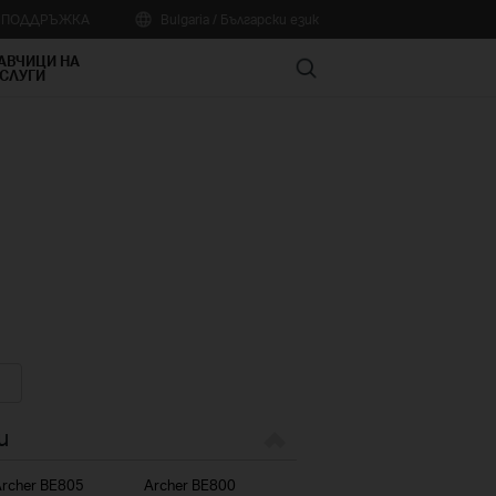
А ПОДДРЪЖКА
Bulgaria / Български език
АВЧИЦИ НА
Search
СЛУГИ
и
rcher BE805
Archer BE800