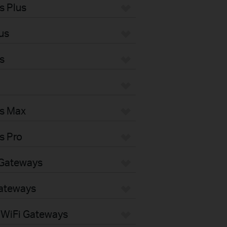
s Plus
us
s
s Max
s Pro
Gateways
ateways
WiFi Gateways