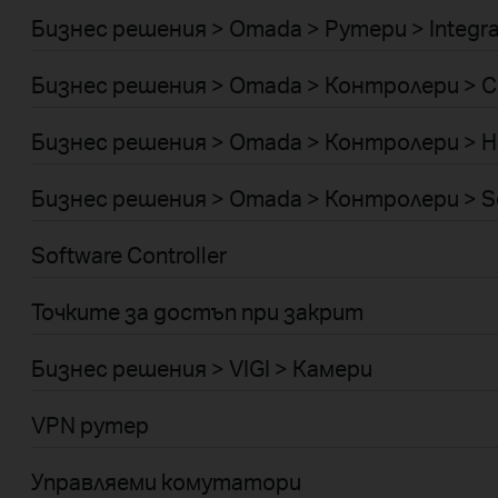
Бизнес решения > Omada > Рутери > Integr
Бизнес решения > Omada > Контролери > C
Бизнес решения > Omada > Контролери > H
Бизнес решения > Omada > Контролери > S
Software Controller
Точките за достъп при закрит
Бизнес решения > VIGI > Камери
VPN рутер
Управляеми комутатори