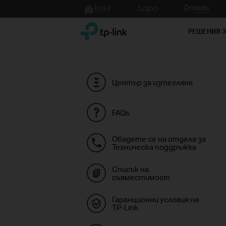
Click
to
TP-Link, Reliably Smart
skip
РЕШЕНИЯ 
the
navigation
bar
Център за изтегляне
FAQs
Обадете се на отдела за
Техническа поддръжка
Списък на
съвместимост
Гаранционни условия на
TP-Link