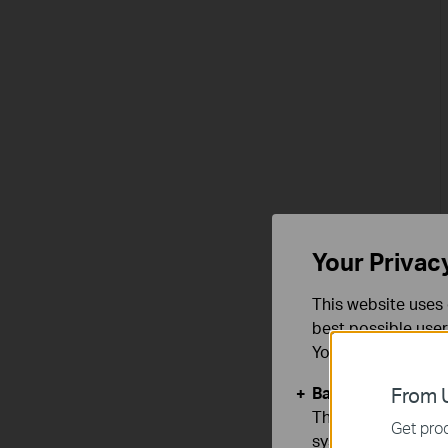
Your Privac
This website uses 
best possible user
You can find more
Basic Cookies
From U
These cookies are 
Get prod
systems.