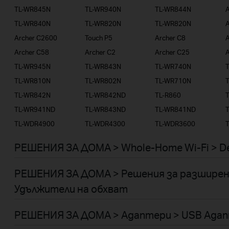
TL-WR845N
TL-WR940N
TL-WR844N
TL-WR840N
TL-WR820N
TL-WR820N
A
Archer C2600
Touch P5
Archer C8
A
Archer C58
Archer C2
Archer C25
A
TL-WR945N
TL-WR843N
TL-WR740N
TL-WR810N
TL-WR802N
TL-WR710N
TL-WR842N
TL-WR842ND
TL-R860
TL-WR941ND
TL-WR843ND
TL-WR841ND
TL-WDR4900
TL-WDR4300
TL-WDR3600
РЕШЕНИЯ ЗА ДОМА > Whole-Home Wi-Fi > D
РЕШЕНИЯ ЗА ДОМА > Решения за разширен
Удължители на обхват
РЕШЕНИЯ ЗА ДОМА > Адаптери > USB Ада