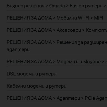
Бизнес решения > Omada > Fusion рутери > 
РЕШЕНИЯ ЗА ДОМА > Мобилни Wi-Fi > MiFi
РЕШЕНИЯ ЗА ДОМА > Аксесоари > Компютъ
РЕШЕНИЯ ЗА ДОМА > Решения за разширени
адаптери
РЕШЕНИЯ ЗА ДОМА > Модеми и шлюзове > 5
DSL модеми и рутери
Кабелни модеми и рутери
РЕШЕНИЯ ЗА ДОМА > Адаптери > PCIe Ада