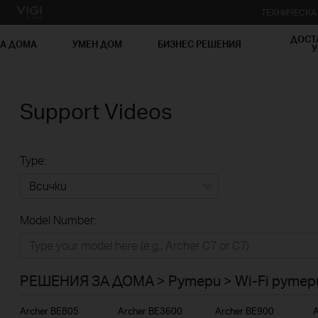
ТЕХНИЧЕСК
ДОСТ
ЗА ДОМА
УМЕН ДОМ
БИЗНЕС РЕШЕНИЯ
У
Support Videos
Type:
Всички
Model Number:
РЕШЕНИЯ ЗА ДОМА
Умен ДОМ
РЕШЕНИЯ ЗА ДОМА > Рутери > Wi-Fi рутер
Бизнес решения
Archer BE805
Archer BE3600
Archer BE900
A
ДОСТАВЧИЦИ НА УСЛУГИ