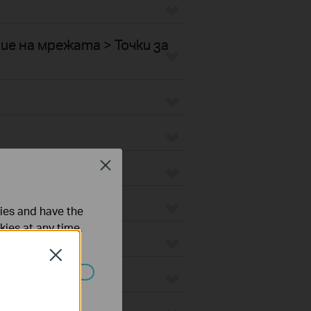
е на мрежата > Точки за
Close
ties and have the
kies at any time.
Close
ated in your