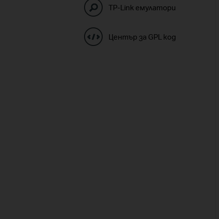
TP-Link емулатори
Център за GPL код