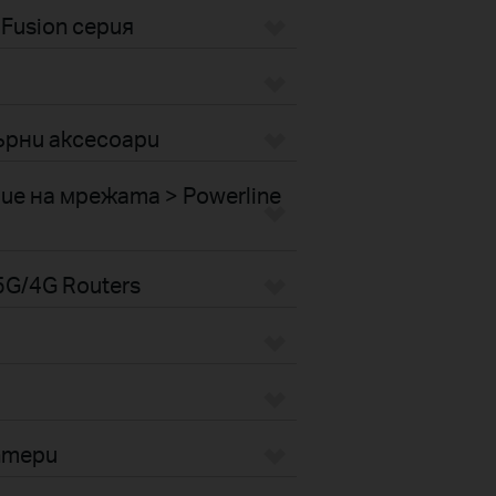
Fusion серия
рни аксесоари
е на мрежата > Powerline
G/4G Routers
птери