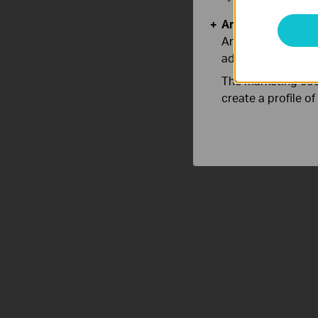
Analysis and Mar
Analysis cookies e
adapt the function
The marketing cook
create a profile o