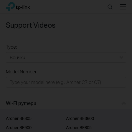
Click
Search
Menu
TP-Link, Reliably Smart
to
skip
the
Support Videos
navigation
bar
Type:
Всички
Model Number:
РЕШЕНИЯ ЗА ДОМА
Умен ДОМ
Бизнес решения
Wi-Fi рутери
ДОСТАВЧИЦИ НА УСЛУГИ
Archer BE805
Archer BE3600
Archer BE900
Archer BE805