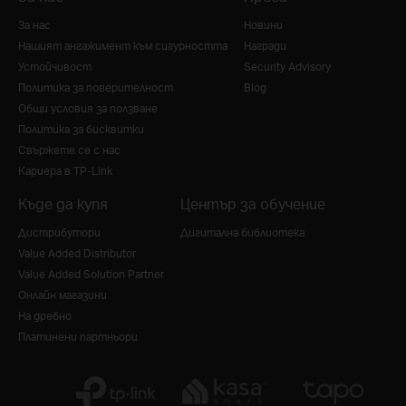
За нас
Новини
Нашият ангажимент към сигурността
Награди
Устойчивост
Security Advisory
Политика за поверителност
Blog
Общи условия за ползване
Политика за бисквитки
Свържете се с нас
Кариера в TP-Link
Къде да купя
Център за обучение
Дистрибутори
Дигитална библиотека
Value Added Distributor
Value Added Solution Partner
Онлайн магазини
На дребно
Платинени партньори