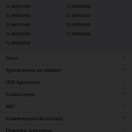
TL-WR941ND
TL-WR843ND
TL-WR841ND
TL-WR743ND
TL-WR741ND
TL-WDR4900
TL-WDR4300
TL-WDR3600
TL-WDR3500
Deco
Удължители на обхват
USB Адаптери
Fusion серия
MiFi
Компютърни аксесоари
Powerline адаптери