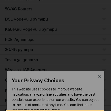
5G/4G Routers
DSL модеми и рутери
Кабелни модеми и рутери
PCIe Адаптери
3G/4G рутери
Точки за достъп
Wireless USB Adapters
Close
Your Privacy Choices
Cloud камери
This website uses cookies to improve website
Интелигентни контакти
navigation, analyze online activities and have the best
possible user experience on our website. You can object
Интелигентно осветление
to the use of cookies at any time. You can find more
Прахосмукачки роботи
information in our
privacy policy
.