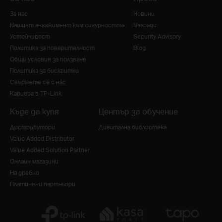
За нас
Новини
Нашият ангажимент към сигурността
Награди
Устойчивост
Security Advisory
Политика за поверителност
Blog
Общи условия за ползване
Политика за бисквитки
Свържете се с нас
Кариера в TP-Link
Къде да купя
Център за обучение
Дистрибутори
Дигитална библиотека
Value Added Distributor
Value Added Solution Partner
Онлайн магазини
На дребно
Платинени партньори