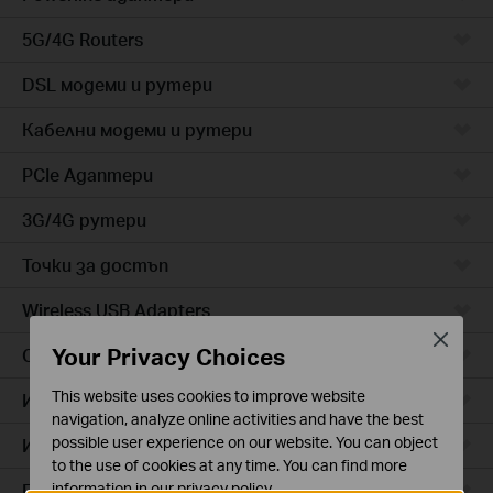
5G/4G Routers
DSL модеми и рутери
Кабелни модеми и рутери
PCIe Адаптери
3G/4G рутери
Точки за достъп
Wireless USB Adapters
Close
Your Privacy Choices
Cloud камери
This website uses cookies to improve website
Интелигентни контакти
navigation, analyze online activities and have the best
possible user experience on our website. You can object
Интелигентно осветление
to the use of cookies at any time. You can find more
Прахосмукачки роботи
information in our
privacy policy
.