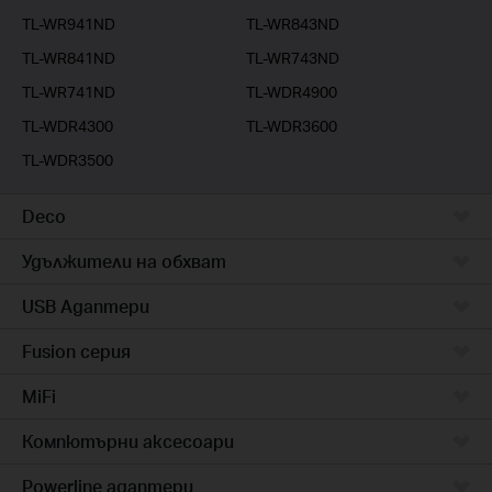
TL-WR941ND
TL-WR843ND
TL-WR841ND
TL-WR743ND
TL-WR741ND
TL-WDR4900
TL-WDR4300
TL-WDR3600
TL-WDR3500
Deco
Удължители на обхват
USB Адаптери
Fusion серия
MiFi
Компютърни аксесоари
Powerline адаптери