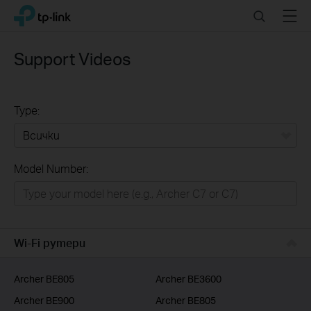
Click
Search
Menu
TP-Link, Reliably Smart
to
skip
the
Support Videos
navigation
bar
Type:
Всички
Model Number:
РЕШЕНИЯ ЗА ДОМА
Умен ДОМ
Бизнес решения
Wi-Fi рутери
ДОСТАВЧИЦИ НА УСЛУГИ
Archer BE805
Archer BE3600
Archer BE900
Archer BE805