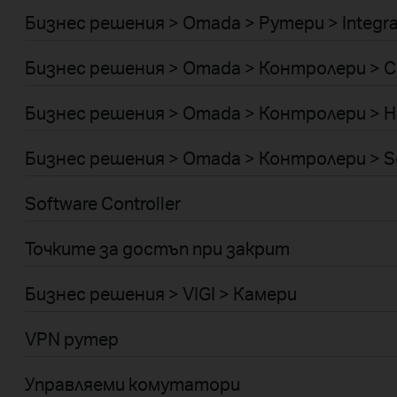
Бизнес решения > Omada > Рутери > Integr
Бизнес решения > Omada > Контролери > C
Бизнес решения > Omada > Контролери > H
Бизнес решения > Omada > Контролери > S
Software Controller
Точките за достъп при закрит
Бизнес решения > VIGI > Камери
VPN рутер
Управляеми комутатори