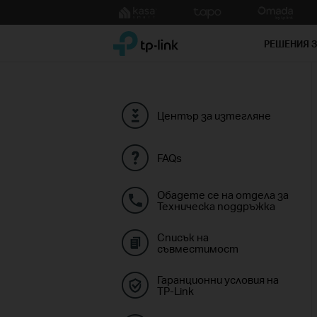
Click
to
TP-Link, Reliably Smart
skip
РЕШЕНИЯ 
the
navigation
bar
Център за изтегляне
FAQs
Обадете се на отдела за
Техническа поддръжка
Списък на
съвместимост
Гаранционни условия на
TP-Link