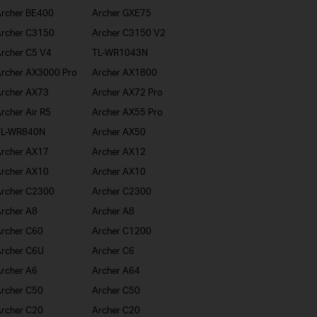
rcher BE400
Archer GXE75
rcher C3150
Archer C3150 V2
rcher C5 V4
TL-WR1043N
rcher AX3000 Pro
Archer AX1800
rcher AX73
Archer AX72 Pro
rcher Air R5
Archer AX55 Pro
TL-WR840N
Archer AX50
rcher AX17
Archer AX12
rcher AX10
Archer AX10
rcher C2300
Archer C2300
rcher A8
Archer A8
rcher C60
Archer C1200
rcher C6U
Archer C6
rcher A6
Archer A64
rcher C50
Archer C50
rcher C20
Archer C20