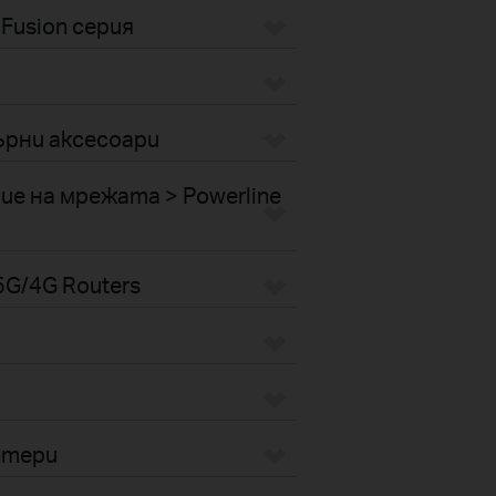
Fusion серия
рни аксесоари
е на мрежата > Powerline
G/4G Routers
птери