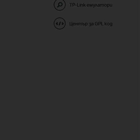
TP-Link емулатори
Център за GPL код