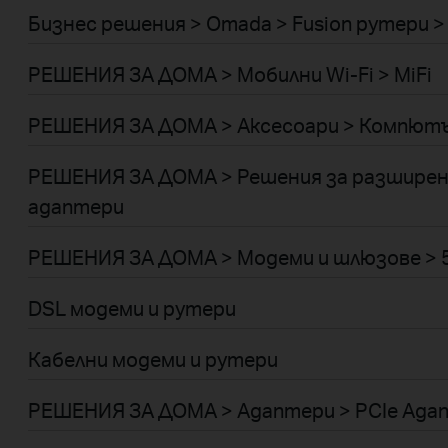
Бизнес решения > Omada > Fusion рутери > 
РЕШЕНИЯ ЗА ДОМА > Мобилни Wi-Fi > MiFi
РЕШЕНИЯ ЗА ДОМА > Аксесоари > Компютъ
РЕШЕНИЯ ЗА ДОМА > Решения за разширени
адаптери
РЕШЕНИЯ ЗА ДОМА > Модеми и шлюзове > 5
DSL модеми и рутери
Кабелни модеми и рутери
РЕШЕНИЯ ЗА ДОМА > Адаптери > PCIe Ада