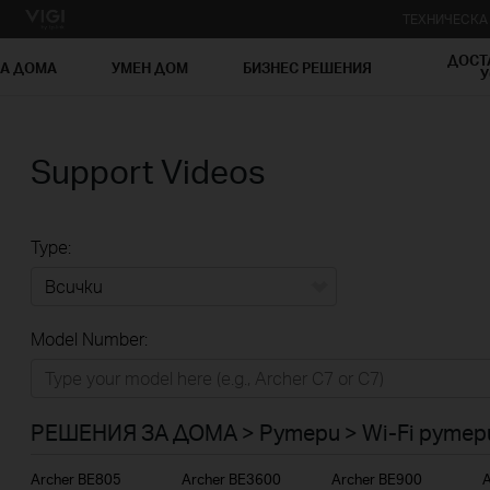
ТЕХНИЧЕСК
ДОСТ
ЗА ДОМА
УМЕН ДОМ
БИЗНЕС РЕШЕНИЯ
У
Support Videos
Type:
Всички
Model Number:
РЕШЕНИЯ ЗА ДОМА
Умен ДОМ
РЕШЕНИЯ ЗА ДОМА > Рутери > Wi-Fi рутер
Бизнес решения
Archer BE805
Archer BE3600
Archer BE900
A
ДОСТАВЧИЦИ НА УСЛУГИ