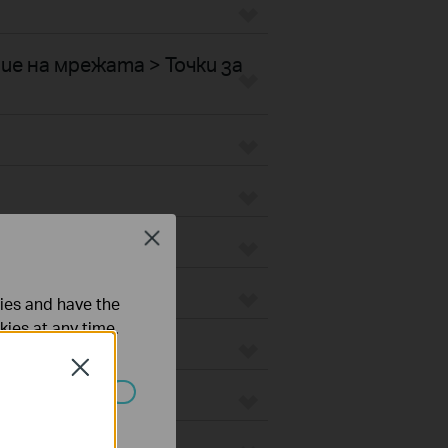
е на мрежата > Точки за
Close
ties and have the
kies at any time.
Close
ated in your