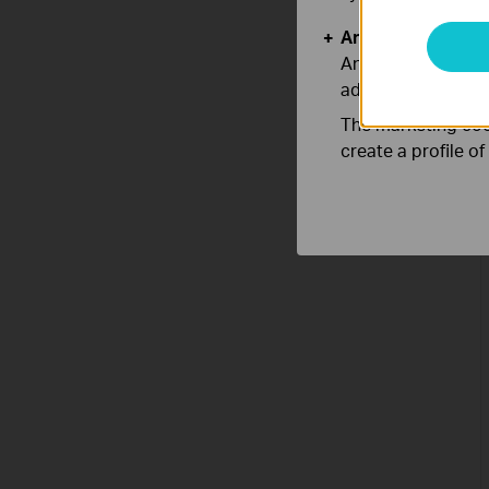
Analysis and Mar
Analysis cookies e
adapt the function
The marketing cook
create a profile o