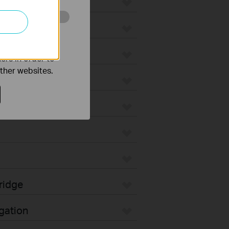
o improve and
ers in order to
other websites.
unt
ridge
gation