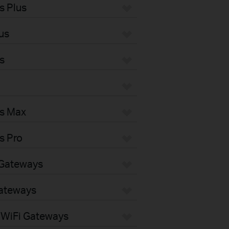
s Plus
us
s
s Max
s Pro
Gateways
ateways
WiFi Gateways