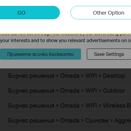
Умен ДОМ > Интелигентен хъб
keting Cookies
GO
Other Option
Robot Vacuum Accessories
nable us to analyze your activities on our website in order t
ality of our website.
Умен ДОМ > Интелигентни звънци
ies can be set through our website by our advertising partn
f your interests and to show you relevant advertisements on 
Бизнес решения > Omada > WiFi > Ceiling Mo
Приемете всички бисквитки
Save Settings
Бизнес решения > Omada > WiFi > Wall Plate
Бизнес решения > Omada > WiFi > Desktop
Бизнес решения > Omada > WiFi > Outdoor
Бизнес решения > Omada > WiFi > Wireless B
Бизнес решения > Omada > Суичове > Aggre