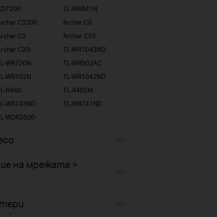
AD7200
TL-WR841N
rcher C3200
Archer C6
rcher C5
Archer C59
rcher C20i
TL-WR1043ND
TL-WR720N
TL-WR902AC
TL-WR702N
TL-WR1042ND
TL-R460
TL-R402M
TL-WR743ND
TL-WR741ND
TL-WDR3500
eco
ие на мрежата >
птери