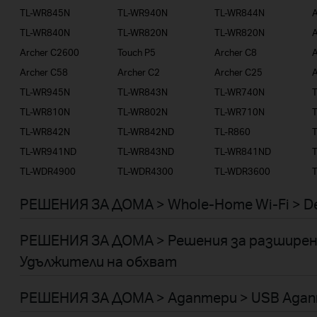
TL-WR845N
TL-WR940N
TL-WR844N
TL-WR840N
TL-WR820N
TL-WR820N
A
Archer C2600
Touch P5
Archer C8
A
Archer C58
Archer C2
Archer C25
A
TL-WR945N
TL-WR843N
TL-WR740N
TL-WR810N
TL-WR802N
TL-WR710N
TL-WR842N
TL-WR842ND
TL-R860
TL-WR941ND
TL-WR843ND
TL-WR841ND
TL-WDR4900
TL-WDR4300
TL-WDR3600
РЕШЕНИЯ ЗА ДОМА > Whole-Home Wi-Fi > D
РЕШЕНИЯ ЗА ДОМА > Решения за разширен
Удължители на обхват
РЕШЕНИЯ ЗА ДОМА > Адаптери > USB Ада