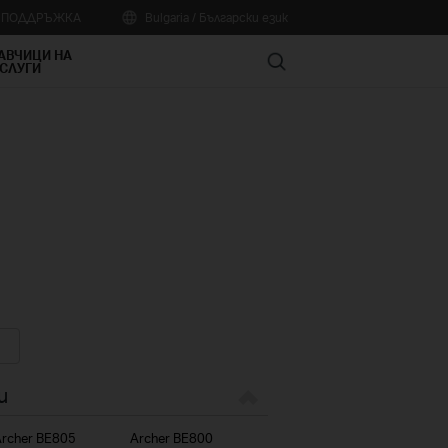
А ПОДДРЪЖКА
Bulgaria / Български език
АВЧИЦИ НА
Search
СЛУГИ
и
rcher BE805
Archer BE800