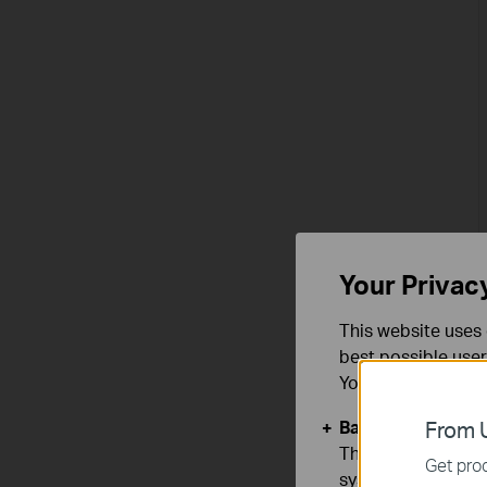
Your Privac
This website uses 
best possible user
You can find more
Basic Cookies
From U
These cookies are 
Get prod
systems.